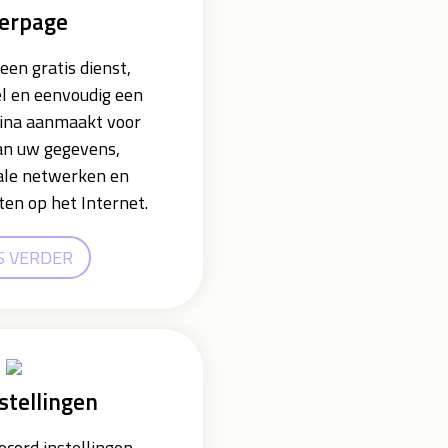
erpage
een gratis dienst,
l en eenvoudig een
ina aanmaakt voor
an uw gegevens,
iale netwerken en
iten op het Internet.
S VERDER
stellingen
cord instellingen,