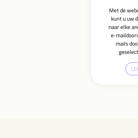
Met de webd
kunt u uw 
naar elke an
e-maildoorv
mails doo
geselec
LE