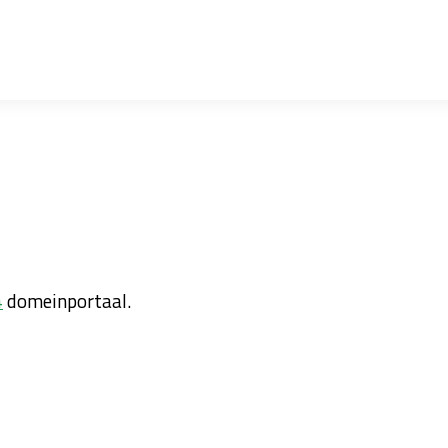
4
domeinportaal.